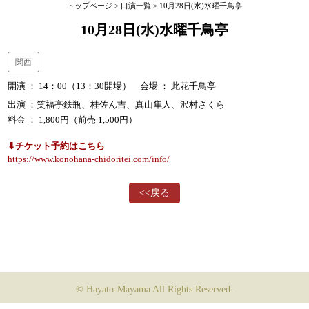
トップページ
>
口演一覧
> 10月28日(水)水曜千鳥亭
10月28日(水)水曜千鳥亭
関西
開演 ： 14：00（13：30開場） 会場 ： 此花千鳥亭
出演 ：笑福亭鉄瓶、桂佐ん吉、
真山隼人、沢村さくら
料金 ： 1,800円（前売 1,500円）
⬇︎チケット予約はこちら
https://www.konohana-chidoritei.com/info/
<<戻る
© Hayato-Mayama All Rights Reserved.